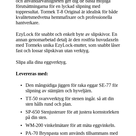
och användarvänligheten ger dig de bästa möjliga
förutsättningarna för en lyckad slipning med
toppresultat. Tormek T-8 Original är idealisk för både
kvalitetsmedvetna hemmafixare och professionella
hantverkare.
EzyLock för snabbt och enkelt byte av slipskivor. En
annan genomarbetad detalj är den rostfria huvudaxeln
med Tormeks unika EzyLock-mutter, som snabbt låser
fast och lossar slipskivan utan verktyg.
Slipa alla dina eggverktyg.
Levereras med:
Den mångsidiga jiggen för raka eggar SE-77 för
slipning av stämjärn och hyveljärn.
TT-50 svarvverktyg för stenen ingår. så att din
sten hålls rund och plan.
SP-650 Stenjusterare för att justera kornstorleken
på din sten.
WM-200 vinkelmätare för att mäta eggvinkeln.
PA-70 Brynpasta som används tillsammans med